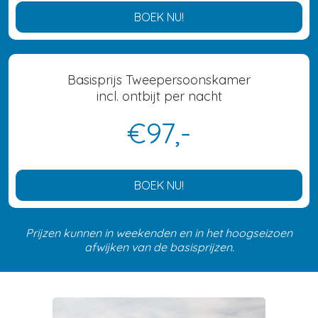
BOEK NU!
Basisprijs Tweepersoonskamer
incl. ontbijt per nacht
€97,-
BOEK NU!
Prijzen kunnen in weekenden en in het hoogseizoen
afwijken van de basisprijzen.