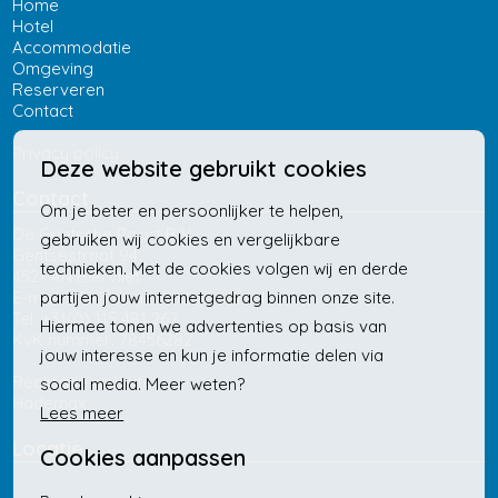
Home
Hotel
Accommodatie
Omgeving
Reserveren
Contact
Privacy policy
Deze website gebruikt cookies
Contact
Om je beter en persoonlijker te helpen,
De Gentsche Poort B.V.
gebruiken wij cookies en vergelijkbare
Gentsestraat 94
technieken. Met de cookies volgen wij en derde
4521 AN Biervliet
partijen jouw internetgedrag binnen onze site.
E-mail:
info@degentschepoort.nl
Tel. +31(0) 115 481 262
Hiermee tonen we advertenties op basis van
KvK nummer: 78456282
jouw interesse en kun je informatie delen via
Realisatie website:
social media. Meer weten?
Hademax
Lees meer
Locatie
Cookies aanpassen