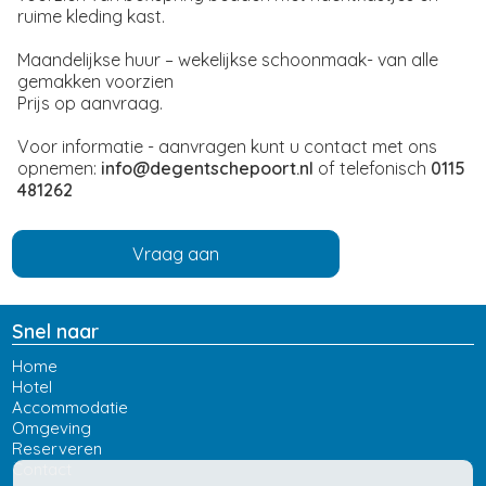
ruime kleding kast.
Maandelijkse huur – wekelijkse schoonmaak- van alle
gemakken voorzien
Prijs op aanvraag.
Voor informatie - aanvragen kunt u contact met ons
opnemen:
info@degentschepoort.nl
of telefonisch
0115
481262
Vraag aan
Snel naar
Home
Hotel
Accommodatie
Omgeving
Reserveren
Contact