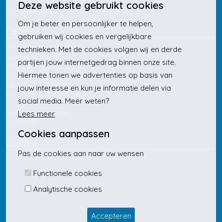
Deze website gebruikt cookies
Privacy policy
Om je beter en persoonlijker te helpen,
Contact
gebruiken wij cookies en vergelijkbare
De Gentsche Poort B.V.
technieken. Met de cookies volgen wij en derde
Gentsestraat 94
partijen jouw internetgedrag binnen onze site.
4521 AN Biervliet
Hiermee tonen we advertenties op basis van
E-mail:
info@degentschepoort.nl
Tel. +31(0) 115 481 262
jouw interesse en kun je informatie delen via
KvK nummer: 78456282
social media. Meer weten?
Realisatie website:
Lees meer
Hademax
Cookies aanpassen
Locatie
Pas de cookies aan naar uw wensen
Functionele cookies
Analytische cookies
Accepteren